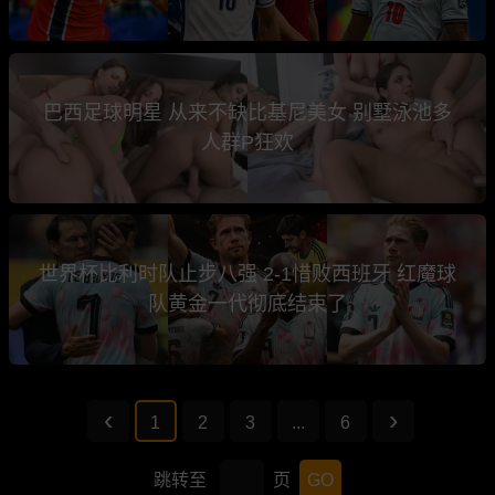
巴西足球明星 从来不缺比基尼美女 别墅泳池多
人群P狂欢
世界杯比利时队止步八强 2-1惜败西班牙 红魔球
队黄金一代彻底结束了
1
2
3
...
6
跳转至
页
GO