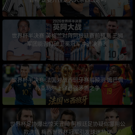
世界杯半决赛 英格兰对阵阿根廷赛前预测 三狮
军团能否打破卫冕冠军冲进决赛？
世界杯半决赛 法国对战西班牙赛前预测 姆巴佩
与亚马尔上演最强矛盾之争
世界杯足协爆出惊天丑闻 阿根廷足协疑似挪用公
款洗钱 梅西世界杯冠军引发球迷热议