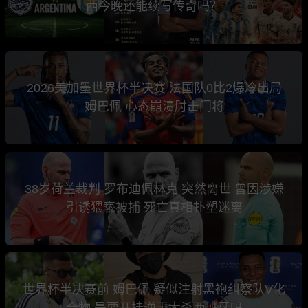
西今晚还能续写传奇吗？
2026美加墨世界杯半决赛 法国队0比2爆冷出局
姆巴佩 心态崩溃肘击门将
38岁荷兰裁判 罗布迪佩林克 突然离世 曾因涉嫌
引诱猥亵被捕 死亡真相扑塑迷离
世界杯半决赛前 姆巴佩 疑似注射黑袍纠察队V化
合物 是要开挂逆天大杀西班牙吗