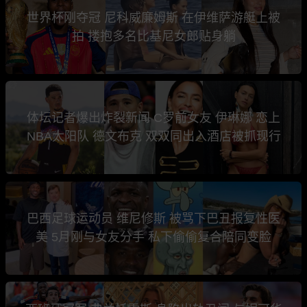
世界杯刚夺冠 尼科威廉姆斯 在伊维萨游艇上被
拍 搂抱多名比基尼女郎贴身躺
体坛记者爆出炸裂新闻 C罗前女友 伊琳娜 恋上
NBA太阳队 德文布克 双双同出入酒店被抓现行
巴西足球运动员 维尼修斯 被骂下巴丑报复性医
美 5月刚与女友分手 私下偷偷复合陪同变脸