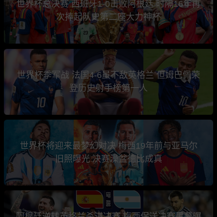
世界杯总决赛 西班牙1-0击败阿根廷 时隔16年再
次捧起队史第二座大力神杯
世界杯季军战 法国4-6虽不敌英格兰 但姆巴佩荣
登历史射手榜第一人
世界杯将迎来最梦幻对决 梅西19年前与亚马尔
旧照曝光 决赛澡盆德比成真
阿根廷逆转英格兰杀进决赛 梅西保送决赛黑幕曝