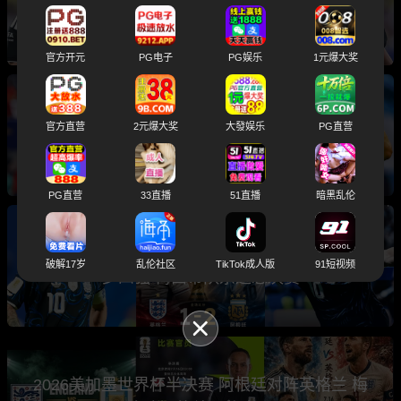
入选世界杯总决赛主裁判引发球迷热议
官方开元
PG电子
PG娱乐
1元爆大奖
2026世界杯总决赛前瞻分析 卫冕冠军阿根廷与
官方直营
2元爆大奖
大發娱乐
PG直营
西班牙将上演巅峰之战
PG直营
33直播
51直播
暗黑乱伦
世界杯半决赛 阿根廷2-1绝杀英格兰 三狮军团止
破解17岁
乱伦社区
TikTok成人版
91短视频
步四强 梅西带队杀进总决赛
2026美加墨世界杯半决赛 阿根廷对阵英格兰 梅