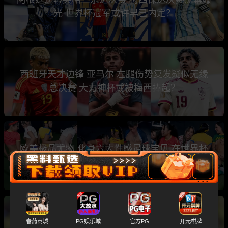
光 世界杯冠军或许早已内定？
西班牙天才边锋 亚马尔 左腿伤势复发疑似无缘
总决赛 大力神杯或被梅西捧起？
欧美极品尤物 化身六大性感足球宝贝 在世界杯
主题性下群P乱交
斯洛文尼亚名哨 温契奇 涉黄涉毒黑历史大曝光
春药商城
PG娱乐城
官方PG
开元棋牌