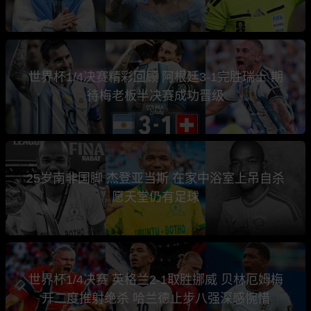
世界杯1/4决赛精彩回顾 阿根廷3-1完胜瑞士 期
待梅老板半决赛成功晋级
25岁南非国脚 杰登亚当斯 在家中浴室上吊自杀
愿天堂仍有足球
世界杯1/4决赛 英格兰2-1取胜挪威 贝林厄姆梅
开二度推射绝杀 哈兰德止步八强深感惋惜