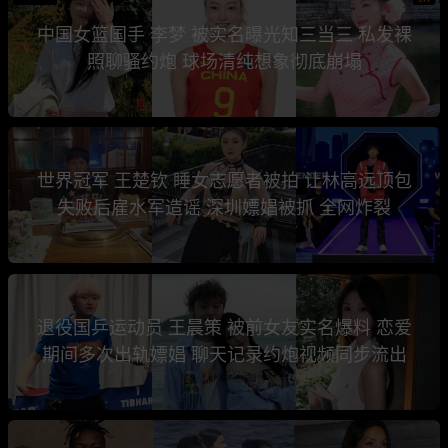
中国女篮国手 李梦 被实名曝光知三当三 私发裸
照聊骚约炮 球场清纯想象彻底崩塌
世界冠军 王楚钦 睡女志愿者被拍 让林高远顶包
失败后雇水军造谣 深圳嫖娼被抓 全网炸裂
退役国乒运动员 王晨策 被前女友实名爆料 恋爱
期间多次出轨嫖娼 聊天记录约炮视频同步流出