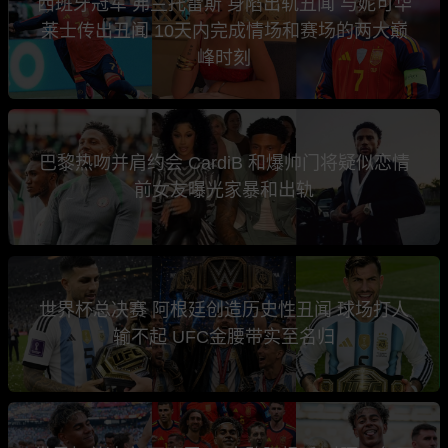
西班牙冠军 弗兰托雷斯 身陷出轨丑闻 与妮可华
莱士传出丑闻 10天内完成情场和赛场的两大巅
峰时刻
巴黎热吻并肩约会 CardiB 和爆帅门将疑似恋情
前女友曝光家暴和出轨
世界杯总决赛 阿根廷创造历史性丑闻 球场打人
输不起 UFC金腰带实至名归